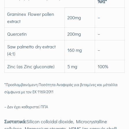
%RI*
Graminex Flower pollen
200mg
–
extract
Quercetin
200mg
–
Saw palmetto dry extract
160 mg
–
(4:1)
Zinc (as Zinc gluconate)
5 mg
100%
*Προσλαμβανόμενη Ποσότητα Αναφοράς για βιταμίνες και μέταλλα
σύμφωνα με τον ΕΚ 1169/2011
– Δεν έχει καθοριστεί ΠΠΑ
Συστατικά:
Silicon colloidal dioxide, Microcrystalline
cellulose, Magnesium stearate, HPMC (as capsule shell).