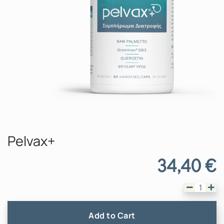
Pelvax+
34,40
€
Pelvax+ π
Add to Cart