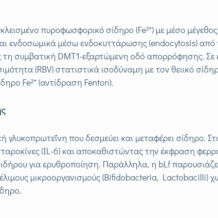
κλεισμένο πυροφωσφορικό σίδηρο (Fe³⁺) με μέσο μέγεθο
ται ενδοσωμικά μέσω ενδοκυττάρωσης (endocytosis) από
 τη συμβατική DMT1-εξαρτώμενη οδό απορρόφησης. Σε κλι
ιμότητα (RBV) στατιστικά ισοδύναμη με τον θειικό σίδηρ
δηρο Fe²⁺ (αντίδραση Fenton).
ης
ική γλυκοπρωτεΐνη που δεσμεύει και μεταφέρει σίδηρο. Στ
υτταροκίνες (IL-6) και αποκαθιστώντας την έκφραση φερ
δήρου για ερυθροποίηση. Παράλληλα, η bLf παρουσιάζει
έλιμους μικροοργανισμούς (Bifidobacteria, Lactobacilli)
ίδηρο.