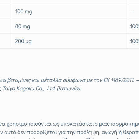
100 mg
—
80 mg
10
200 μg
10
βιταμίνες και μέταλλα σύμφωνα με τον ΕΚ 1169/2011. — 
ς
Taiyo
Kagaku
Co
.,
Ltd
. (Ιαπωνία).
να χρησιμοποιούνται ως υποκατάστατο μιας ισορροπημέν
ν αυτό δεν προορίζεται για την πρόληψη, αγωγή ή θεραπ