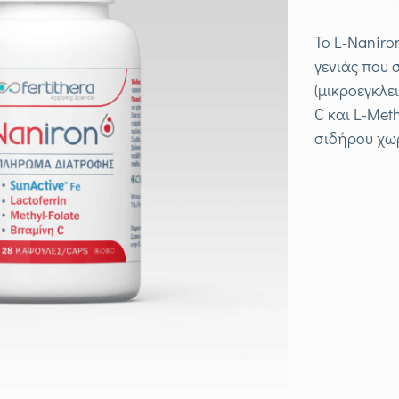
Το L-Nanir
γενιάς που 
(μικροεγκλει
C και L-Met
σιδήρου χωρ