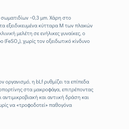
ς σωματιδίων ~0,3 μm. Χάρη στο
 τα εξειδικευμένα κύτταρα M των πλακών
νική μελέτη σε ενήλικες γυναίκες, ο
ο (FeSO₄), χωρίς τον οξειδωτικό κίνδυνο
ον οργανισμό, η bLf ρυθμίζει τα επίπεδα
ροπορτίνης στα μακροφάγα, επιτρέποντας
 αντιμικροβιακή και αντιική δράση και
 χωρίς να «τροφοδοτεί» παθογόνα