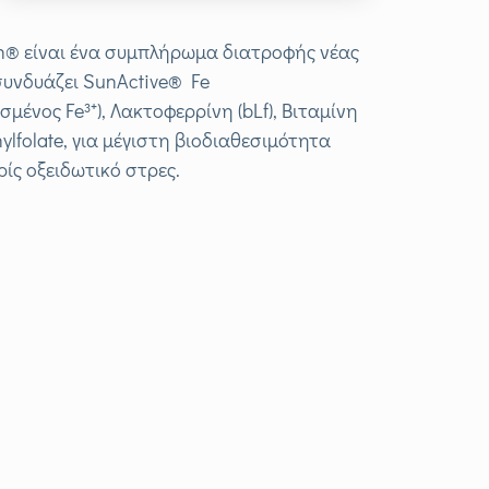
on® είναι ένα συμπλήρωμα διατροφής νέας
συνδυάζει SunActive® Fe
σμένος Fe³⁺), Λακτοφερρίνη (bLf), Βιταμίνη
hylfolate, για μέγιστη βιοδιαθεσιμότητα
ίς οξειδωτικό στρες.