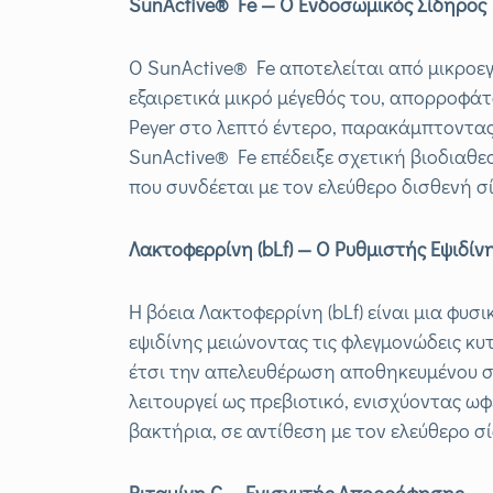
SunActive
® Fe
— Ο Ενδοσωμικός Σίδηρος
Ο SunActive® Fe αποτελείται από μικροεγ
εξαιρετικά μικρό μέγεθός του, απορροφά
Peyer στο λεπτό έντερο, παρακάμπτοντας
SunActive® Fe επέδειξε σχετική βιοδιαθεσ
που συνδέεται με τον ελεύθερο δισθενή σί
Λακτοφερρίνη (bLf
) — Ο Ρυθμιστής Εψιδίν
Η βόεια Λακτοφερρίνη (bLf) είναι μια φυσ
εψιδίνης μειώνοντας τις φλεγμονώδεις κ
έτσι την απελευθέρωση αποθηκευμένου σι
λειτουργεί ως πρεβιοτικό, ενισχύοντας ωφ
βακτήρια, σε αντίθεση με τον ελεύθερο σ