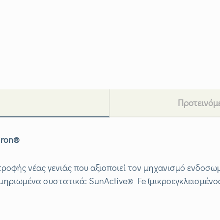
Προτεινόμ
iron
®
τροφής νέας γενιάς που αξιοποιεί τον μηχανισμό ενδοσ
ηριωμένα συστατικά: SunActive® Fe (μικροεγκλεισμένος 