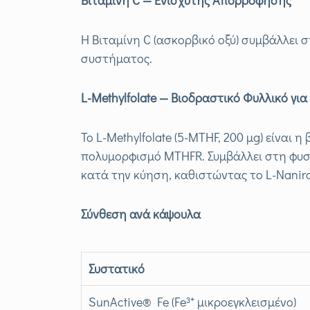
Βιταμίνη C
— Ενισχυτής Απορρόφησης
Η Βιταμίνη C (ασκορβικό οξύ) συμβάλλει
συστήματος.
L
-Methylfolate
— Βιοδραστικό Φυλλικό γι
Το L-Methylfolate (5-MTHF, 200 μg) είναι
πολυμορφισμό MTHFR. Συμβάλλει στη φυσ
κατά την κύηση, καθιστώντας το L-Naniron
Σύνθεση ανά κάψουλα
Συστατικό
SunActive® Fe (Fe³⁺ μικροεγκλεισμένο)