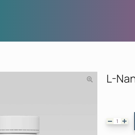
L-Nan
L-Naniron