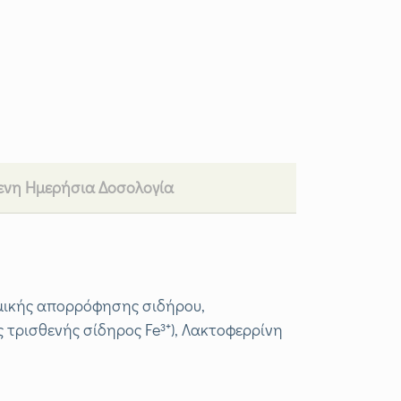
ενη Ημερήσια Δοσολογία
ωμικής απορρόφησης σιδήρου,
τρισθενής σίδηρος Fe³⁺), Λακτοφερρίνη